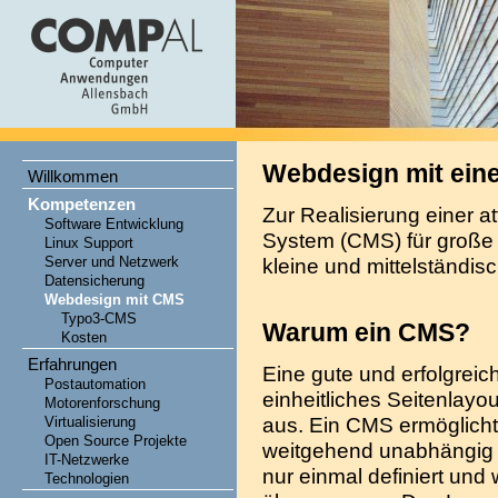
Webdesign mit ei
Willkommen
Kompetenzen
Zur Realisierung einer a
Software Entwicklung
System (CMS) für große
Linux Support
Server und Netzwerk
kleine und mittelständis
Datensicherung
Webdesign mit CMS
Typo3-CMS
Warum ein CMS?
Kosten
Erfahrungen
Eine gute und erfolgreic
Postautomation
einheitliches Seitenlayou
Motorenforschung
aus. Ein CMS ermöglicht 
Virtualisierung
Open Source Projekte
weitgehend unabhängig vo
IT-Netzwerke
nur einmal definiert und 
Technologien