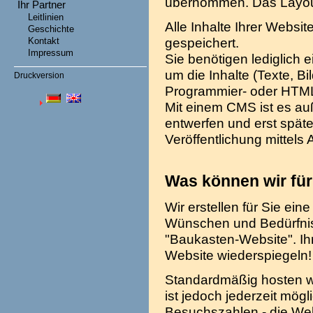
übernommen. Das Layout 
Ihr Partner
Leitlinien
Alle Inhalte Ihrer Webs
Geschichte
gespeichert.
Kontakt
Impressum
Sie benötigen lediglich 
um die Inhalte (Texte, Bi
Druckversion
Programmier- oder HTML-
Mit einem CMS ist es au
entwerfen und erst späte
Veröffentlichung mittels
Was können wir für
Wir erstellen für Sie ein
Wünschen und Bedürfnisse
"Baukasten-Website". Ihr
Website wiederspiegeln!
Standardmäßig hosten wi
ist jedoch jederzeit mögl
Besuchszahlen - die We