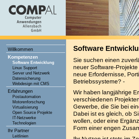
Software Entwickl
Willkommen
Kompetenzen
Sie suchen einen zuverl
Software Entwicklung
neuer Software-Projekte
Linux Support
Server und Netzwerk
neue Erfordernisse, Por
Datensicherung
Betriebssysteme? -
Webdesign mit CMS
Erfahrungen
Wir haben langjährige E
Postautomation
verschiedenen Projekten
Motorenforschung
Gewerbe, die Sie bei ei
Virtualisierung
Open Source Projekte
Dabei ist es gleich, ob 
IT-Netzwerke
wollen, oder eine Ergän
Technologien
Form einer engen Zusam
Ihr Partner
Leitlinien
Ihr Nutzen ist stets im 